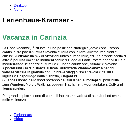
Desktop
Menu
Ferienhaus-Kramser -
Vacanza in Carinzia
La Casa Vacanze, è situata in una posizione strategica, dove confluiscono i
confini di tre paesi Austria,Slovenia e Italia con le loro diverse tradizioni e
culture vi offrono un mix di attrazioni unico e irripetibile, ed una grande scelta di
attività per una vacanza indimenticabile sul lago di Faak. Potete godervi il Flair
mediterraneo, le finezze culturali e culinarie carinziane, italiane e slovene.
A pochissimi Km di distanza si trova l'autostrada Vienna-Venezia per chi
volesse visitare in giornata con un breve viaggio l'incantevole città sulla
laguna.o il capoluogo della Carinzia, Klagenfurt.
Gli appassionati dello sport potranno deliziarsi per le molteplici possibilità
zum Wandern, Nordic Walking, Joggen, Radfahren, Mountainbiken, Golf- und
Tennisspielen.
Per grandi e piccini sono disponibili inoltre una varietà di attrazioni ed eventi
nelle vicinanze.
Ferienhaus
Video